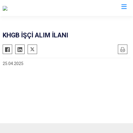
Kastamonu
KHGB İŞÇİ ALIM İLANI
Abana
Hanönü
Ağlı
İhsangazi
25.04.2025
Araç
İnebolu
Azdavay
Küre
Bozkurt
Pınarbaşı
Çatalzeytin
Şenpazar
Cide
Seydiler
Daday
Taşköprü
Devrekani
Tosya
Doğanyurt