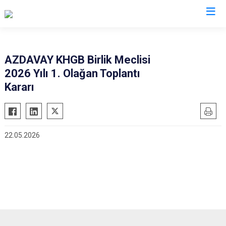
Kastamonu
AZDAVAY KHGB Birlik Meclisi
2026 Yılı 1. Olağan Toplantı
Abana
Hanönü
Kararı
Ağlı
İhsangazi
Araç
İnebolu
Azdavay
Küre
22.05.2026
Bozkurt
Pınarbaşı
Çatalzeytin
Şenpazar
Cide
Seydiler
Daday
Taşköprü
Devrekani
Tosya
Doğanyurt