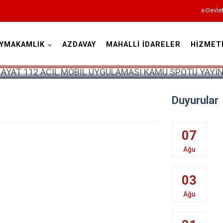
e-Devle
YMAKAMLIK
AZDAVAY
MAHALLİ İDARELER
HİZMET
Kastamonu
Duyurular
Abana
07
Ağlı
Ağu
Araç
03
Azdavay
Ağu
Bozkurt
Çatalzeytin