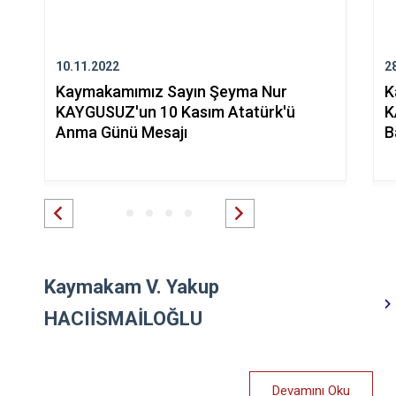
10.11.2022
2
Kaymakamımız Sayın Şeyma Nur
K
KAYGUSUZ'un 10 Kasım Atatürk'ü
K
Anma Günü Mesajı
B
Kaymakam V. Yakup
HACIİSMAİLOĞLU
Devamını Oku