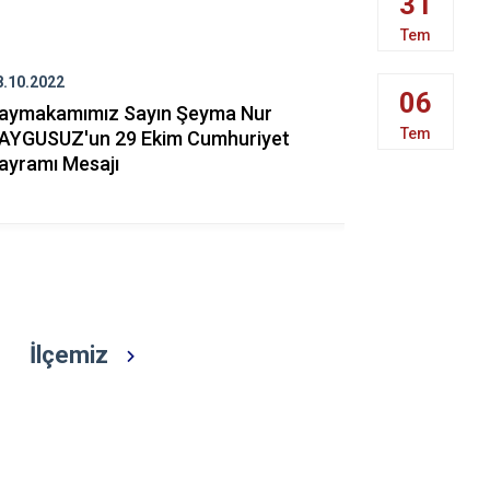
31
Cide
Tem
Daday
8.10.2022
30.08.2022
Devrekani
06
aymakamımız Sayın Şeyma Nur
Kaymakamı
Doğanyurt
Tem
AYGUSUZ'un 29 Ekim Cumhuriyet
KAYGUSUZ'
ayramı Mesajı
Bayramı Me
İlçemiz