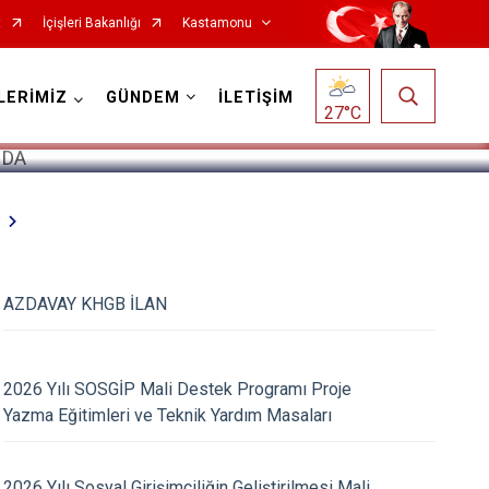
t
İçişleri Bakanlığı
Kastamonu
1
/
5
LERİMİZ
GÜNDEM
İLETİŞİM
27
°C
Hanönü
AZDAVAY KHGB İLAN
İhsangazi
İnebolu
2026 Yılı SOSGİP Mali Destek Programı Proje
Küre
Yazma Eğitimleri ve Teknik Yardım Masaları
Pınarbaşı
Şenpazar
2026 Yılı Sosyal Girişimciliğin Geliştirilmesi Mali